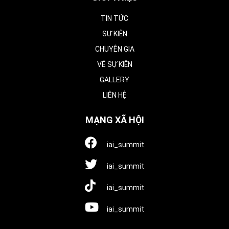
TIN TỨC
SỰ KIỆN
CHUYÊN GIA
VÉ SỰ KIỆN
GALLERY
LIÊN HỆ
MẠNG XÃ HỘI
iai_summit
iai_summit
iai_summit
iai_summit