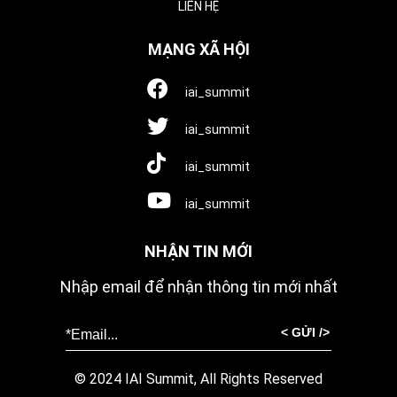
LIÊN HỆ
MẠNG XÃ HỘI
iai_summit
iai_summit
iai_summit
iai_summit
NHẬN TIN MỚI
Nhập email để nhận thông tin mới nhất
< GỬI />
© 2024 IAI Summit, All Rights Reserved