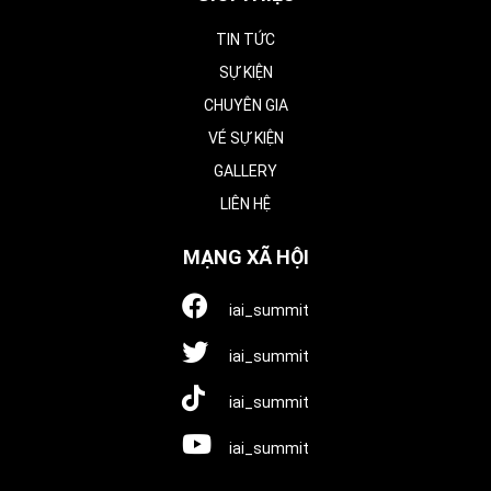
TIN TỨC
SỰ KIỆN
CHUYÊN GIA
VÉ SỰ KIỆN
GALLERY
LIÊN HỆ
MẠNG XÃ HỘI
iai_summit
iai_summit
iai_summit
iai_summit