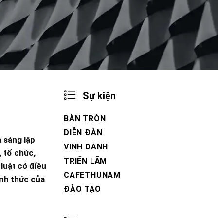
Sự kiện
BÀN TRÒN
DIỄN ĐÀN
 sáng lập
VINH DANH
, tổ chức,
TRIỂN LÃM
luật có điều
CAFETHUNAM
ính thức của
ĐÀO TẠO