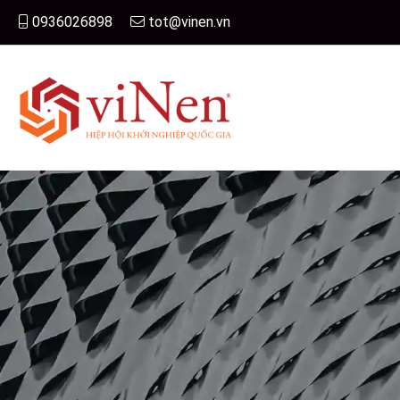
0936026898
tot@vinen.vn