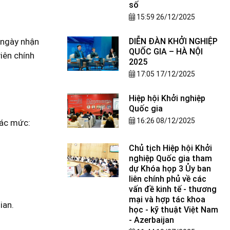
số
15:59 26/12/2025
 ngày nhận
DIỄN ĐÀN KHỞI NGHIỆP
QUỐC GIA – HÀ NỘI
viên chính
2025
17:05 17/12/2025
Hiệp hội Khởi nghiệp
Quốc gia
16:26 08/12/2025
các mức:
Chủ tịch Hiệp hội Khởi
nghiệp Quốc gia tham
dự Khóa họp 3 Ủy ban
liên chính phủ về các
vấn đề kinh tế - thương
mại và hợp tác khoa
ian.
học - kỹ thuật Việt Nam
- Azerbaijan