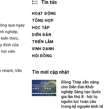
Tin tức
HOẠT ĐỘNG
TỔNG HỢP
thông qua ngày
HỌC TẬP
nh nghiệp,
DIỄN ĐÀN
 kiến thức,
TRIỂN LÃM
y định của
VINH DANH
 hội viên
HỘI ĐỒNG
i nhánh, Văn
Tin mới cập nhật
Đồng Tháp sẵn sàng
cho Diễn đàn Khởi
nghiệp Sáng tạo Quốc
gia lần thứ 8 - hội tụ
nguồn lực toàn cầu
trong kỷ nguyên kinh tế