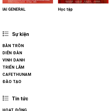
IAI GENERAL
Học tập
Sự kiện
BÀN TRÒN
DIỄN ĐÀN
VINH DANH
TRIỂN LÃM
CAFETHUNAM
ĐÀO TẠO
Tin tức
HOẠT ĐỘNG